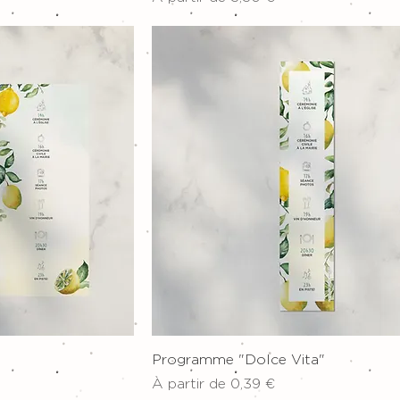
pide
Aperçu rapide
Programme "Dolce Vita"
Prix promotionnel
À partir de
0,39 €