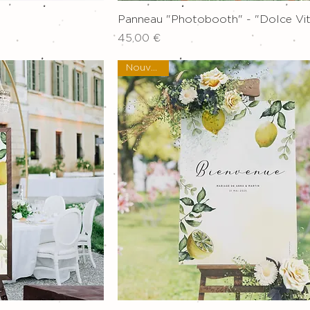
pide
Aperçu rapide
Panneau "Photobooth" - "Dolce Vi
Prix
45,00 €
Nouveau !