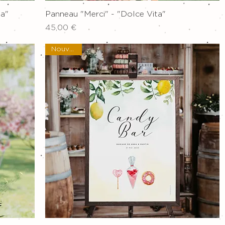
Aperçu rapide
ta"
Panneau "Merci" - "Dolce Vita"
Prix
45,00 €
Nouveau !