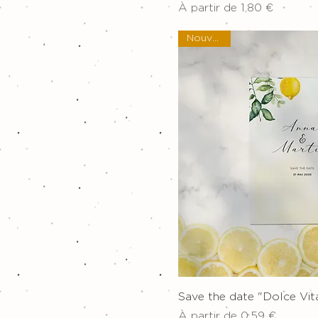
Prix promotionnel
À partir de
1,80 €
Nouveau !
Aperçu ra
Save the date "Dolce Vit
Prix promotionnel
À partir de
0,59 €