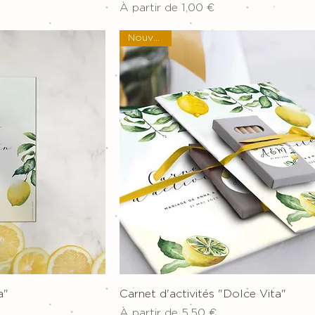
Prix promotionnel
À partir de
1,00 €
Nouveau !
pide
Aperçu rapide
a"
Carnet d'activités "Dolce Vita"
Prix promotionnel
À partir de
5,50 €