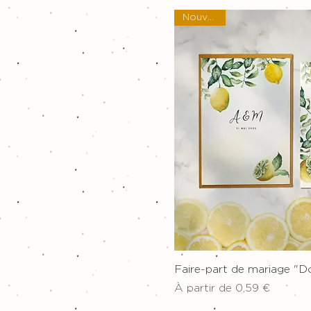
Nouveau !
Aperçu ra
Faire-part de mariage "D
Prix promotionnel
À partir de
0,59 €