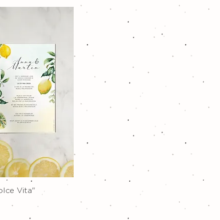
pide
olce Vita"