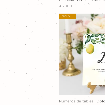
Prix
45,00 €
Nouveau !
Aperçu ra
Numéros de tables "Dolc