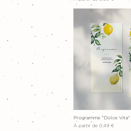
Aperçu ra
Programme "Dolce Vita"
Prix promotionnel
À partir de
0,49 €