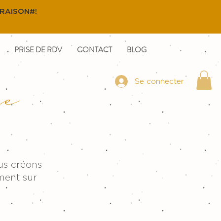
VRAISON#!
PRISE DE RDV
CONTACT
BLOG
Se connecter
ge
ous créons
ment sur