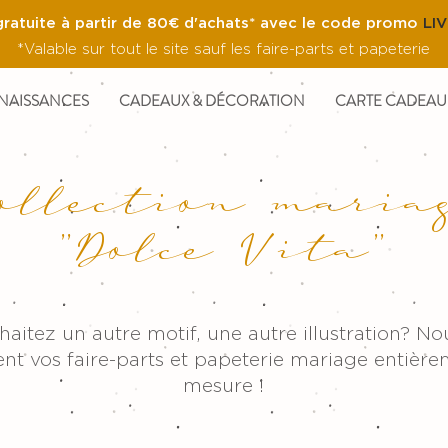
gratuite à partir de 80€ d'achats* avec le code promo
LI
*Valable sur tout le site sauf les faire-parts et papeterie
NAISSANCES
CADEAUX & DÉCORATION
CARTE CADEAU
ollection maria
"Dolce Vita"
aitez un autre motif, une autre illustration? N
nt vos faire-parts et papeterie mariage entière
mesure !