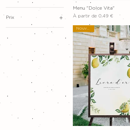
Aperçu ra
Menu "Dolce Vita"
Prix promotionnel
À partir de
0,49 €
Prix
Nouveau !
0 €
45 €