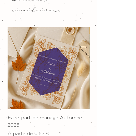
Articles
similaires
Nouveau !
Faire-part de mariage Automne
Affiche sur toile "W
2025
Prix
34,00 €
Prix promotionnel
À partir de
0,57 €