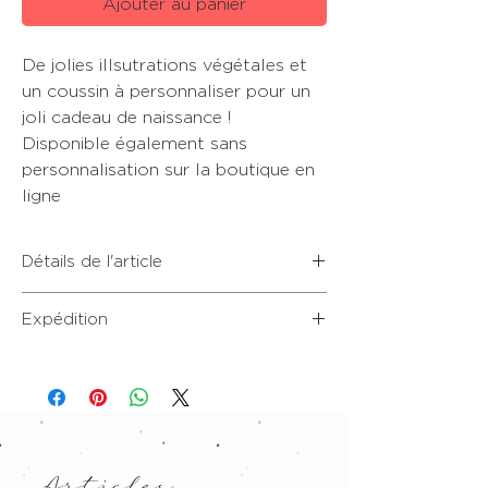
Ajouter au panier
De jolies illsutrations végétales et
un coussin à personnaliser pour un
joli cadeau de naissance !
Disponible également sans
personnalisation sur la boutique en
ligne
Détails de l'article
Coussin 35x35cm en Panama
Expédition
polyester. Taie amovible et lavable en
machine.
Expédition sous 8 à 10 jours, hors
weekend et jours fériés.