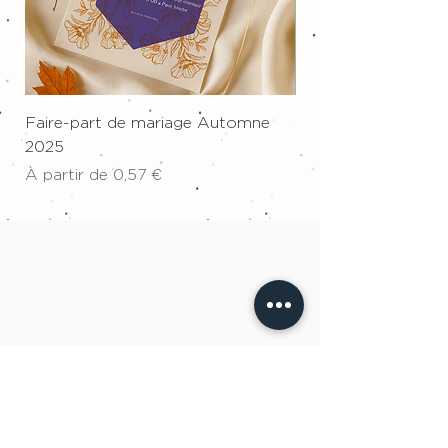
Faire-part de mariage Automne
Affiche sur toile "W
2025
Prix
34,00 €
Prix promotionnel
À partir de
0,57 €
ÉQUIPE À L'ÉCOUTE