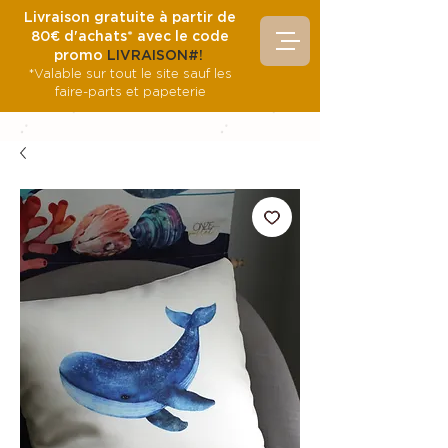
Livraison gratuite à partir de
80€ d'achats* avec le code
promo
LIVRAISON#!
*Valable sur tout le site sauf les
faire-parts et papeterie