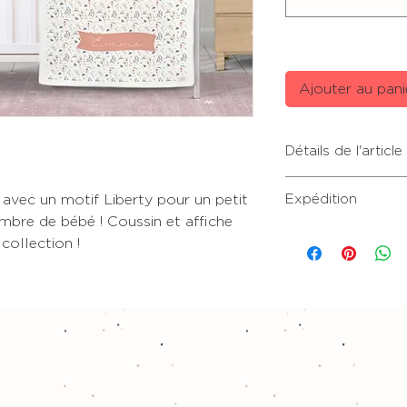
Ajouter au pani
Détails de l'article
Couverture plaid 70
avec un motif Liberty pour un petit
Expédition
(longueur). Convie
mbre de bébé ! Coussin et affiche
et sèche-linge. Épa
Expédition sous 8 à
collection !
fériés.