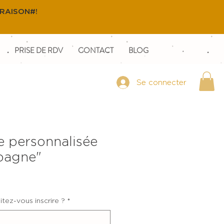
VRAISON#!
PRISE DE RDV
CONTACT
BLOG
Se connecter
e personnalisée
pagne"
tez-vous inscrire ?
*