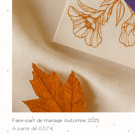
Faire-part de mariage Automne 2025
Prix promotionnel
À partir de
0,57 €