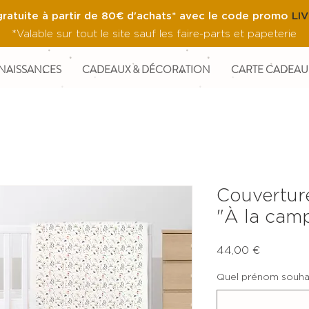
gratuite à partir de 80€ d'achats* avec le code promo
LI
*Valable sur tout le site sauf les faire-parts et papeterie
NAISSANCES
CADEAUX & DÉCORATION
CARTE CADEAU
Couvertur
"À la cam
Prix
44,00 €
Quel prénom souhai