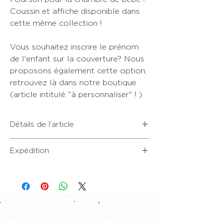
Coussin et affiche disponible dans
cette même collection !
Vous souhaitez inscrire le prénom
de l'enfant sur la couverture? Nous
proposons également cette option,
retrouvez là dans notre boutique
(article intitulé "à personnaliser" ! )
Détails de l'article
Couverture plaid 70 cm (largeur) x 105
Expédition
cm (longueur). Convient pour un lavage
en machine et sèche-linge. Épaisseur:
Expédition sous 8 à 10 jours, hors
290 gr/m2.
weekend et jours fériés.