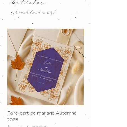
Articles
similaires
Nouveau !
Faire-part de mariage Automne
Affiche sur toile "W
2025
Prix
34,00 €