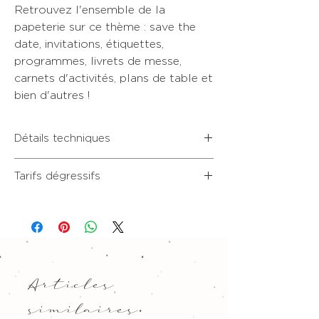
Retrouvez l'ensemble de la
papeterie sur ce thème : save the
date, invitations, étiquettes,
programmes, livrets de messe,
carnets d'activités, plans de table et
bien d'autres !
Détails techniques
• Nos prix sont dégressifs ! Format
Tarifs dégressifs
14x14 cm, recto verso
• Beau papier texturé rives tradition,
Nos tarifs sont degressifs !
teinte blanc naturel
• 20 exemplaires : 2,30€ l'unité
• 30 exemplaires : 1,60€ l'unité
• 40 exemplaires : 1,25€ l'unité
• 50 exemplaires : 1,04€ l'unité
• 60 exemplaires : 0,88€ l'unité
Articles
• 70 exemplaires : 0,80€ l'unité
• 80 exemplaires : 0,73€ l'unité
similaires