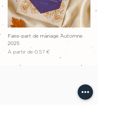
Faire-part de mariage Automne
Affiche sur toile "W
2025
Prix
34,00 €
Prix promotionnel
À partir de
0,57 €
ÉQUIPE À L'ÉCOUTE