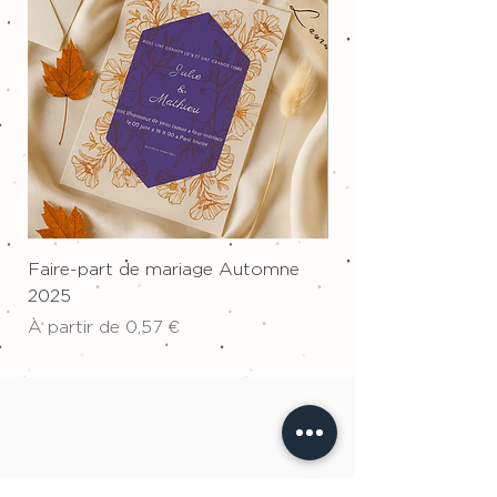
• 140 exemplaires : 0,49€ l'unité
• 150 exemplaires : 0,47€ l'unité
Faire-part de mariage Automne
Affiche sur toile "W
2025
Prix
34,00 €
Prix promotionnel
À partir de
0,57 €