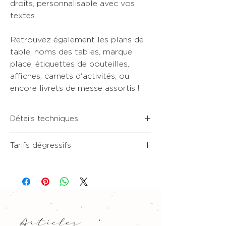
droits, personnalisable avec vos
textes.
Retrouvez également les plans de
table, noms des tables, marque
place, étiquettes de bouteilles,
affiches, carnets d'activités, ou
encore livrets de messe assortis !
Détails techniques
• Format 9x20 cm, recto/verso
Tarifs dégressifs
• Beau papier blanc premium épais, non
couché & texturé
Nos tarifs sont degressifs !
• 20 exemplaires : 2,30€ l'unité
• 30 exemplaires : 1,60€ l'unité
• 40 exemplaires : 1,25€ l'unité
• 50 exemplaires : 1,04€ l'unité
• 60 exemplaires : 0,88€ l'unité
Articles