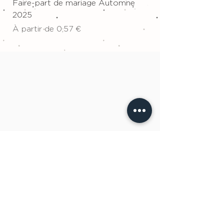
Faire-part de mariage Automne
Affiche sur toile "W
2025
Prix
34,00 €
Prix promotionnel
À partir de
0,57 €
ÉQUIPE À L'ÉCOUTE