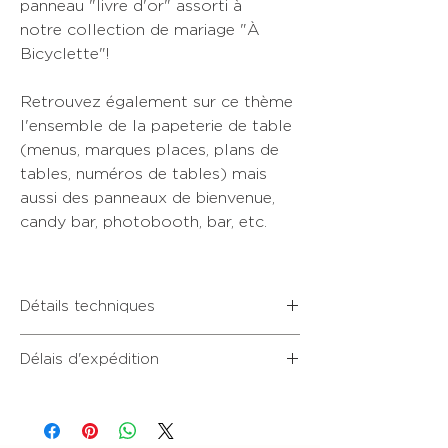
panneau "livre d'or" assorti à
notre collection de mariage "À
Bicyclette"!
Retrouvez également sur ce thème
l'ensemble de la papeterie de table
(menus, marques places, plans de
tables, numéros de tables) mais
aussi des panneaux de bienvenue,
candy bar, photobooth, bar, etc.
Détails techniques
Carton plume rigide 5mm blanc avec finition
Délais d'expédition
texturée au format 50x70cm
• Envoi d'un BAT numérique à valider
sous 2 à 4 jours ouvrés après la
commande