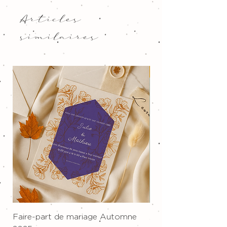
Articles
similaires
Nouveau !
Faire-part de mariage Automne
Affiche sur toile "W