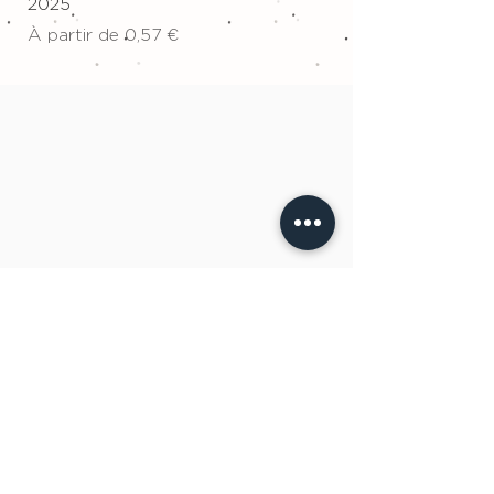
2025
Prix
34,00 €
Prix promotionnel
À partir de
0,57 €
ÉQUIPE À L'ÉCOUTE