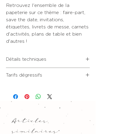
Retrouvez l'ensemble de la
papeterie sur ce thème : faire-part,
save the date, invitations,
étiquettes, livrets de messe, carnets
d'activités, plans de table et bien
d'autres !
Détails techniques
• Format 4,5x20 cm, recto seul
Tarifs dégressifs
• Beau papier blanc premium épais, non
couché & texturé
Nos tarifs sont degressifs !
• 20 exemplaires : 2,25€ l'unité
• 30 exemplaires : 1,5€ l'unité
• 40 exemplaires : 1,15€ l'unité
• 50 exemplaires : 1,96€ l'unité
• 60 exemplaires : 0,80€ l'unité
Articles
• 70 exemplaires : 0,71€ l'unité
• 80 exemplaires : 0,62€ l'unité
similaires