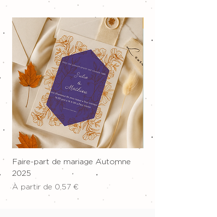
Nouveau !
Faire-part de mariage Automne
Affiche sur toile "W
2025
Prix
34,00 €
Prix promotionnel
À partir de
0,57 €