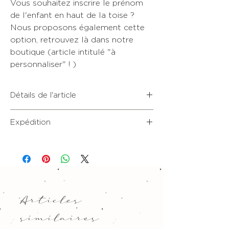
Vous souhaitez inscrire le prénom
de l'enfant en haut de la toise ?
Nous proposons également cette
option, retrouvez là dans notre
boutique (article intitulé "à
personnaliser" ! )
Détails de l'article
• Taille: 35 cm (largeur) x 135 cm
Expédition
(longueur)
• Toise en tissu Panama (100%
Expédition sous 8 à 10 jours, hors
polyester).
weekend et jours fériés.
• Corde au sommet pour la suspension.
• Bande de bois à la base pour le poids
Articles
similaires