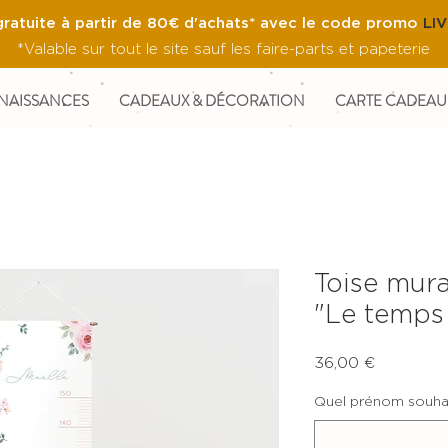
gratuite à partir de 80€ d'achats* avec le code promo
LI
*Valable sur tout le site sauf les faire-parts et papeterie
NAISSANCES
CADEAUX & DÉCORATION
CARTE CADEAU
Toise mura
"Le temps 
Prix
36,00 €
Quel prénom souhai