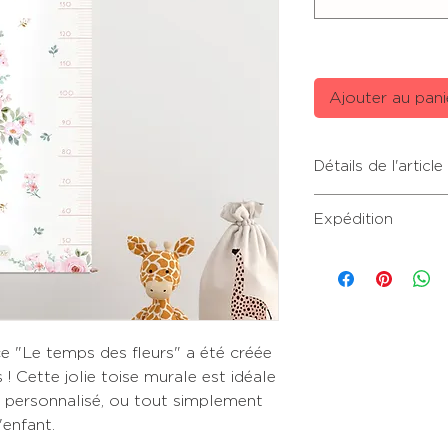
Ajouter au pani
Détails de l'article
• Taille: 35 cm (lar
Expédition
• Toise en tissu Pa
• Corde au sommet 
Expédition sous 8 à
• Bande de bois à l
fériés.
e "Le temps des fleurs" a été créée
! Cette jolie toise murale est idéale
 personnalisé, ou tout simplement
'enfant.