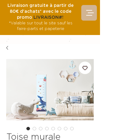
Livraison gratuite à partir de
80€ d'achats* avec le code
promo
LIVRAISON#!
*Valable sur tout le site sauf les
faire-parts et papeterie
Toise murale