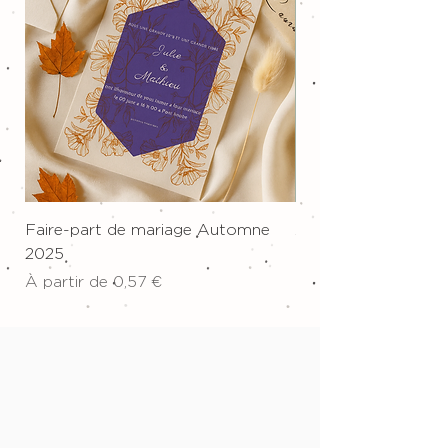
Faire-part de mariage Automne
Affiche sur toile "W
2025
Prix
34,00 €
Prix promotionnel
À partir de
0,57 €