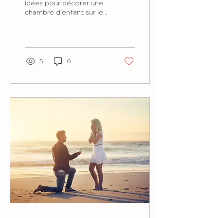
thème de winnie
idées pour décorer une
chambre d'enfant sur le
l'ourson !
thème de Winnie
l'Ourson !
5
0