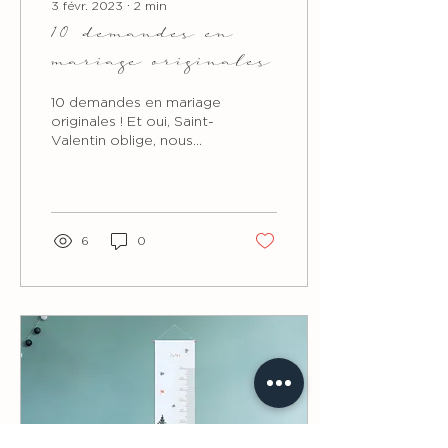
3 févr. 2023
∙
2
min
10 demandes en
mariage originales
10 demandes en mariage
originales ! Et oui, Saint-
Valentin oblige, nous
vous partageons
quelques idées de
demandes en mariage !
6
0