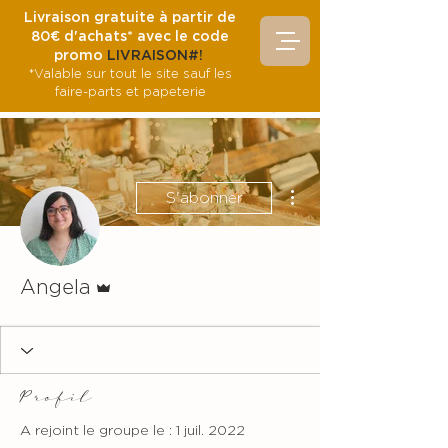
Livraison gratuite à partir de
80€ d'achats* avec le code
promo
LIVRAISON#!
*Valable sur tout le site sauf les
faire-parts et papeterie
Plus d'actions
S'abonner
Administrateur
Angela
Profil
A rejoint le groupe le : 1 juil. 2022